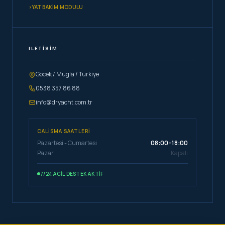
›
YAT BAKIM MODULU
ILETISIM
Gocek / Mugla / Turkiye
0538 357 86 88
info@dryacht.com.tr
CALISMA SAATLERI
Pazartesi - Cumartesi
08:00–18:00
Pazar
Kapali
7/24 ACIL DESTEK AKTIF