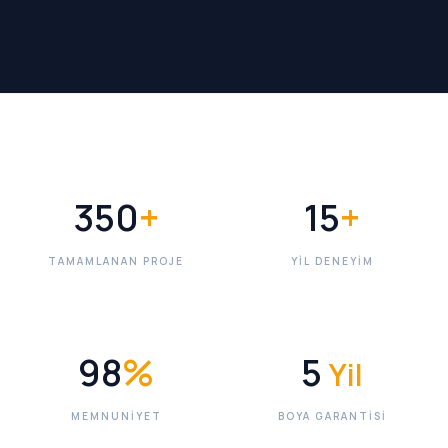
350
+
15
+
TAMAMLANAN PROJE
YIL DENEYIM
98
%
5
Yil
MEMNUNIYET
BOYA GARANTISI