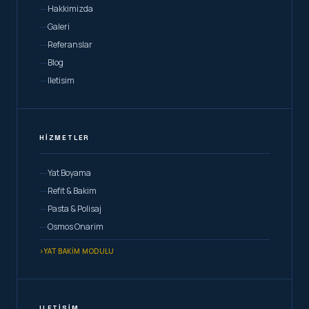
Hakkimizda
Galeri
Referanslar
Blog
Iletisim
HIZMETLER
Yat Boyama
Refit & Bakim
Pasta & Polisaj
Osmos Onarim
›
YAT BAKIM MODULU
ILETISIM