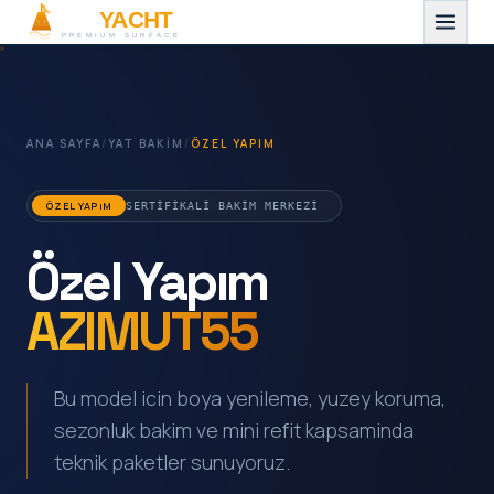
ANA SAYFA
/
YAT BAKIM
/
ÖZEL YAPIM
ÖZEL YAPıM
SERTIFIKALI BAKIM MERKEZI
Özel Yapım
AZIMUT55
Bu model icin boya yenileme, yuzey koruma,
sezonluk bakim ve mini refit kapsaminda
teknik paketler sunuyoruz.