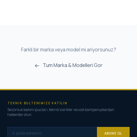
Farkli bir marka veya model mi ariyorsunuz?
Tum Marka & Modelleri Gor
TEKNIK BULTENIMIZE KATILIN
Sezonluk bakim ipuclari, teknik icerikler ve ozel kampanyalardan
haberdar olun.
ABONE OL