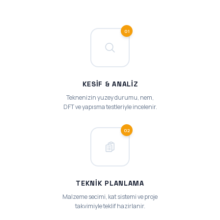
01
KESIF & ANALIZ
Teknenizin yuzey durumu, nem,
DFT ve yapısma testleriyle incelenir.
02
TEKNIK PLANLAMA
Malzeme secimi, kat sistemi ve proje
takvimiyle teklif hazirlanir.