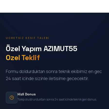
UCRETSIZ KESIF TALEBI
Özel Yapım AZIMUT55
Ozel Teklif
Formu doldurduktan sonra teknik ekibimiz en gec
24 saat icinde sizinle iletisime gececektir.
Hizli Donus
Talep olustrurduktan sonra 24 saat icinde teknik geri donus.