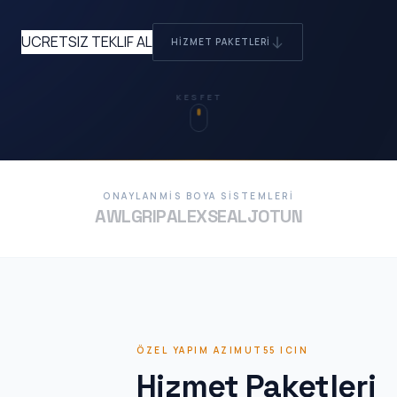
UCRETSIZ TEKLIF AL
HIZMET PAKETLERI
KESFET
ONAYLANMIS BOYA SISTEMLERI
AWLGRIP
ALEXSEAL
JOTUN
ÖZEL YAPIM AZIMUT55 ICIN
Hizmet Paketleri