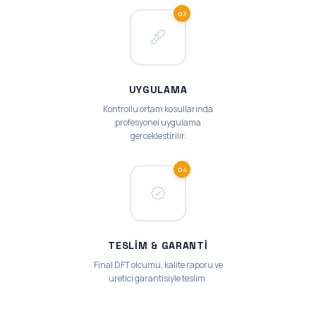
03
UYGULAMA
Kontrollu ortam kosullarinda
profesyonel uygulama
gerceklestirilir.
04
TESLIM & GARANTI
Final DFT olcumu, kalite raporu ve
uretici garantisiyle teslim.