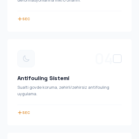
deformasyonlarina mikro onarim.
SEC
04
Antifouling Sistemi
Sualti govde koruma, zehirli/zehirsiz antifouling
uygulama.
SEC