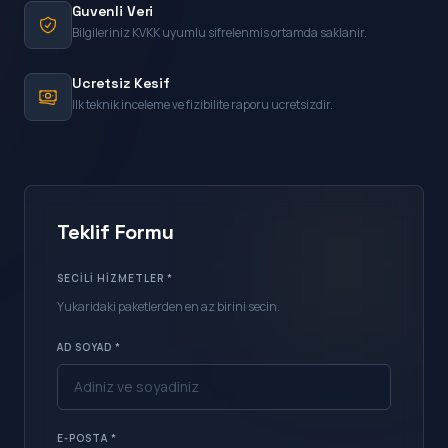
Guvenli Veri
Bilgileriniz KVKK uyumlu sifrelenmis ortamda saklanir.
Ucretsiz Kesif
Ilk teknik inceleme ve fizibilite raporu ucretsizdir.
Teklif Formu
SECILI HIZMETLER *
Yukaridaki paketlerden en az birini secin.
AD SOYAD *
E-POSTA *