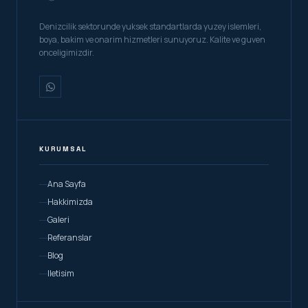
Denizcilik sektorunde yuksek standartlarda yuzey islemleri,
boya, bakim ve onarim hizmetleri sunuyoruz. Kalite ve guven
onceligimizdir.
KURUMSAL
Ana Sayfa
Hakkimizda
Galeri
Referanslar
Blog
Iletisim